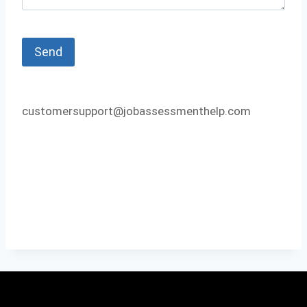
customersupport@jobassessmenthelp.com